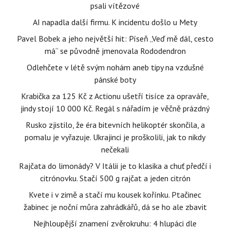
psali vítězové
AI napadla další firmu. K incidentu došlo u Mety
Pavel Bobek a jeho největší hit: Píseň „Veď mě dál, cesto
má“ se původně jmenovala Rododendron
Odlehčete v létě svým nohám aneb tipy na vzdušné
pánské boty
Krabička za 125 Kč z Actionu ušetří tisíce za opraváře,
jindy stojí 10 000 Kč. Regál s nářadím je věčně prázdný
Rusko zjistilo, že éra bitevních helikoptér skončila, a
pomalu je vyřazuje. Ukrajinci je proškolili, jak to nikdy
nečekali
Rajčata do limonády? V Itálii je to klasika a chuť předčí i
citrónovku. Stačí 500 g rajčat a jeden citrón
Kvete i v zimě a stačí mu kousek kořínku. Ptačinec
žabinec je noční můra zahrádkářů, dá se ho ale zbavit
Nejhloupější znamení zvěrokruhu: 4 hlupáci dle