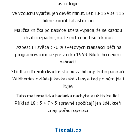
astrologie
Ve vzduchu vydržel jen devět minut. Let Tu-154 se 115
lidmi skončil katastrofou
Maličká knížka po babičce, která vypadá, že se každou
chvíli rozpadne, může mít cenu tisíců korun
„Azbest IT světa“: 70 % světových transakcí běží na
programovacím jazyce z roku 1959. Nikdo ho neumí
nahradit
Střelba u Kremlu kvůli e-shopu za biliony, Putin panikaří.
Wildberries ovládají kavkazské klany a teď po něm jde i
Kyjev
Tato matematická hádanka nachytala už tisíce lidí.
Příklad 18 : 3 + 7 × 5 správně spočítají jen lidé, kteří
znají pořadí operací
Tiscali.cz