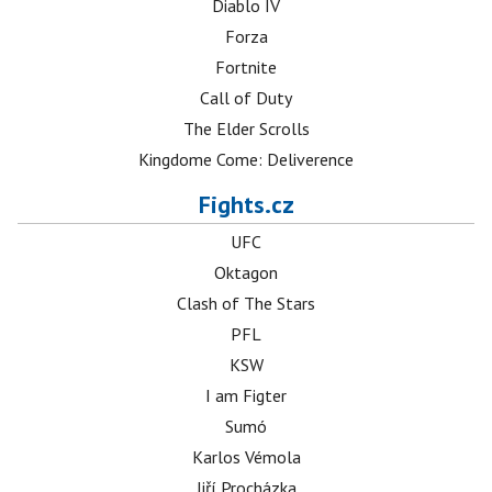
Diablo IV
Forza
Fortnite
Call of Duty
The Elder Scrolls
Kingdome Come: Deliverence
Fights.cz
UFC
Oktagon
Clash of The Stars
PFL
KSW
I am Figter
Sumó
Karlos Vémola
Jiří Procházka