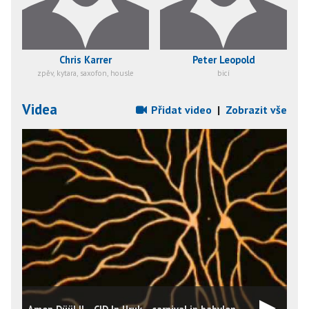
Chris Karrer
Peter Leopold
zpěv, kytara, saxofon, housle
bicí
Videa
Přidat video
|
Zobrazit vše