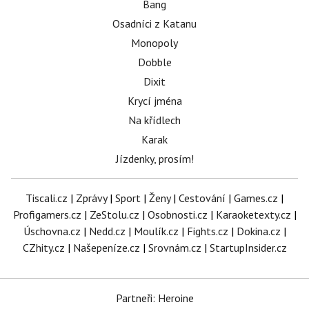
Bang
Osadníci z Katanu
Monopoly
Dobble
Dixit
Krycí jména
Na křídlech
Karak
Jízdenky, prosím!
Tiscali.cz
|
Zprávy
|
Sport
|
Ženy
|
Cestování
|
Games.cz
|
Profigamers.cz
|
ZeStolu.cz
|
Osobnosti.cz
|
Karaoketexty.cz
|
Úschovna.cz
|
Nedd.cz
|
Moulík.cz
|
Fights.cz
|
Dokina.cz
|
CZhity.cz
|
Našepeníze.cz
|
Srovnám.cz
|
StartupInsider.cz
Partneři: Heroine