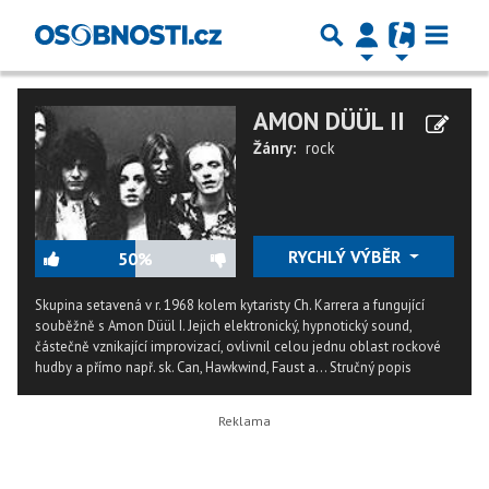
AMON DÜÜL II
Žánry:
rock
RYCHLÝ VÝBĚR
50%
Skupina setavená v r. 1968 kolem kytaristy Ch. Karrera a fungující
souběžně s Amon Düül I. Jejich elektronický, hypnotický sound,
částečně vznikající improvizací, ovlivnil celou jednu oblast rockové
hudby a přímo např. sk. Can, Hawkwind, Faust a...
Stručný popis