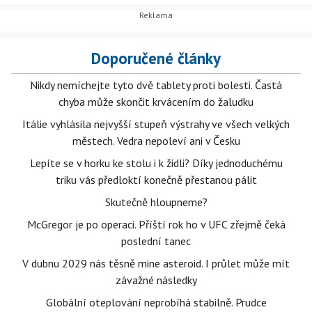
Doporučené články
Nikdy nemíchejte tyto dvě tablety proti bolesti. Častá
chyba může skončit krvácením do žaludku
Itálie vyhlásila nejvyšší stupeň výstrahy ve všech velkých
městech. Vedra nepoleví ani v Česku
Lepíte se v horku ke stolu i k židli? Díky jednoduchému
triku vás předloktí konečně přestanou pálit
Skutečně hloupneme?
McGregor je po operaci. Příští rok ho v UFC zřejmě čeká
poslední tanec
V dubnu 2029 nás těsně mine asteroid. I průlet může mít
závažné následky
Globální oteplování neprobíhá stabilně. Prudce