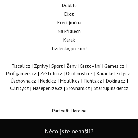
Dobble
Dixit
Krycí jména
Na křídlech
Karak
Jízdenky, prosím!
Tiscali.cz
|
Zprávy
|
Sport
|
Ženy
|
Cestování
|
Games.cz
|
Profigamers.cz
|
ZeStolu.cz
|
Osobnosti.cz
|
Karaoketexty.cz
|
Úschovna.cz
|
Nedd.cz
|
Moulík.cz
|
Fights.cz
|
Dokina.cz
|
CZhity.cz
|
Našepeníze.cz
|
Srovnám.cz
|
StartupInsider.cz
Partneři: Heroine
Něco jste nenašli?