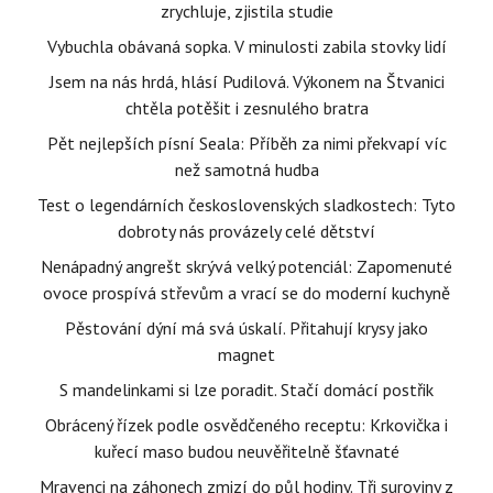
zrychluje, zjistila studie
Vybuchla obávaná sopka. V minulosti zabila stovky lidí
Jsem na nás hrdá, hlásí Pudilová. Výkonem na Štvanici
chtěla potěšit i zesnulého bratra
Pět nejlepších písní Seala: Příběh za nimi překvapí víc
než samotná hudba
Test o legendárních československých sladkostech: Tyto
dobroty nás provázely celé dětství
Nenápadný angrešt skrývá velký potenciál: Zapomenuté
ovoce prospívá střevům a vrací se do moderní kuchyně
Pěstování dýní má svá úskalí. Přitahují krysy jako
magnet
S mandelinkami si lze poradit. Stačí domácí postřik
Obrácený řízek podle osvědčeného receptu: Krkovička i
kuřecí maso budou neuvěřitelně šťavnaté
Mravenci na záhonech zmizí do půl hodiny. Tři suroviny z