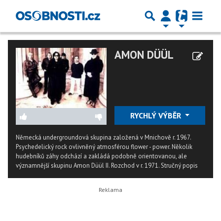
AMON DÜÜL
RYCHLÝ VÝBĚR
Německá undergroundová skupina založená v Mnichově r. 1967.
Psychedelický rock ovlivněný atmosférou flower - power. Několik
hudebníků záhy odchází a zakládá podobně orientovanou, ale
významnější skupinu Amon Düül II. Rozchod v r. 1971.
Stručný popis