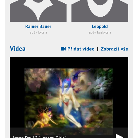
Rainer Bauer
Leopold
zpěv, kytara
zpěv, baskytara
Videa
Přidat video
|
Zobrazit vše
Amon Duul 2 "Loosey Girls"