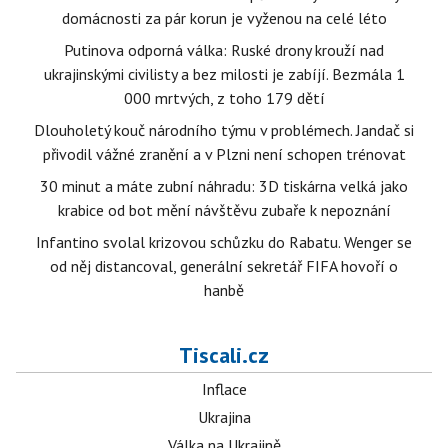
domácnosti za pár korun je vyženou na celé léto
Putinova odporná válka: Ruské drony krouží nad
ukrajinskými civilisty a bez milosti je zabíjí. Bezmála 1
000 mrtvých, z toho 179 dětí
Dlouholetý kouč národního týmu v problémech. Jandač si
přivodil vážné zranění a v Plzni není schopen trénovat
30 minut a máte zubní náhradu: 3D tiskárna velká jako
krabice od bot mění návštěvu zubaře k nepoznání
Infantino svolal krizovou schůzku do Rabatu. Wenger se
od něj distancoval, generální sekretář FIFA hovoří o
hanbě
Tiscali.cz
Inflace
Ukrajina
Válka na Ukrajině