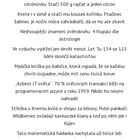
citrónovku. Stačí 500 g rajčat a jeden citrón
Kvete i v zimě a stačí mu kousek kořínku. Ptačinec
žabinec je noční můra zahrádkářů, dá se ho ale zbavit
Nejhloupější znamení zvěrokruhu: 4 hlupáci dle
astrologie
Ve vzduchu vydržel jen devět minut. Let Tu-154 se 115
lidmi skončil katastrofou
Maličká knížka po babičce, která vypadá, že se každou
chvíli rozpadne, může mít cenu tisíců korun
„Azbest IT světa“: 70 % světových transakcí běží na
programovacím jazyce z roku 1959. Nikdo ho neumí
nahradit
Střelba u Kremlu kvůli e-shopu za biliony, Putin panikaří.
Wildberries ovládají kavkazské klany a teď po něm jde i
Kyjev
Tato matematická hádanka nachytala už tisíce lidí.