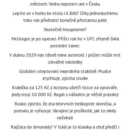
městech. Vedra nepoleví ani v Česku
Lepíte se v horku ke stolu i k židli? Díky jednoduchému
triku vás předloktí konečně přestanou pálit
Skutečně hloupneme?
McGregor je po operaci. Příští rok ho v UFC zřejmě čeká
poslední tanec
V dubnu 2029 nás těsně mine asteroid. I průlet může mít
závažné následky
Globální oteplování neprobíhá stabilně. Prudce
zrychluje, zjistila studie
Krabička za 125 Kč z Actionu ušetří tisíce za opraváře,
jindy stojí 10 000 Kč. Regál s nářadím je věčně prázdný
Rusko zjistilo, že éra bitevních helikoptér skončila, a
pomalu je vyřazuje. Ukrajinci je proškolili, jak to nikdy
nečekali
Rajčata do limonády? V Itálii je to klasika a chuť předčí i