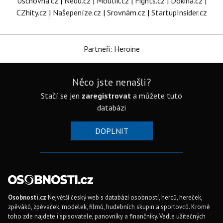
Úschovna.cz
|
Nedd.cz
|
Moulík.cz
|
Fights.cz
|
Dokina.cz
|
CZhity.cz
|
Našepeníze.cz
|
Srovnám.cz
|
StartupInsider.cz
Partneři: Heroine
Něco jste nenašli?
Stačí se jen
zaregistrovat
a můžete tuto
databázi
DOPLNIT
Osobnosti.cz
Největší český web s databází osobností, herců, hereček,
zpěváků, zpěvaček, modelek, filmů, hudebních skupin a sportovců. Kromě
toho zde najdete i spisovatele, panovníky a finančníky. Vedle užitečných