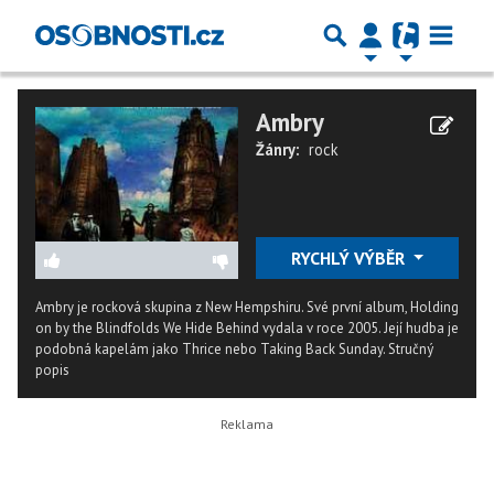
Ambry
Žánry:
rock
RYCHLÝ VÝBĚR
Ambry je rocková skupina z New Hempshiru. Své první album, Holding
on by the Blindfolds We Hide Behind vydala v roce 2005. Její hudba je
podobná kapelám jako Thrice nebo Taking Back Sunday.
Stručný
popis