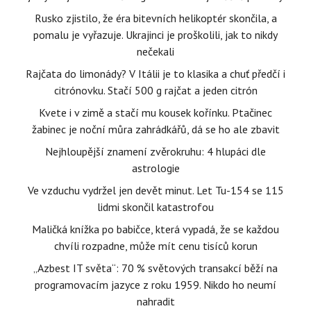
Rusko zjistilo, že éra bitevních helikoptér skončila, a
pomalu je vyřazuje. Ukrajinci je proškolili, jak to nikdy
nečekali
Rajčata do limonády? V Itálii je to klasika a chuť předčí i
citrónovku. Stačí 500 g rajčat a jeden citrón
Kvete i v zimě a stačí mu kousek kořínku. Ptačinec
žabinec je noční můra zahrádkářů, dá se ho ale zbavit
Nejhloupější znamení zvěrokruhu: 4 hlupáci dle
astrologie
Ve vzduchu vydržel jen devět minut. Let Tu-154 se 115
lidmi skončil katastrofou
Maličká knížka po babičce, která vypadá, že se každou
chvíli rozpadne, může mít cenu tisíců korun
„Azbest IT světa“: 70 % světových transakcí běží na
programovacím jazyce z roku 1959. Nikdo ho neumí
nahradit