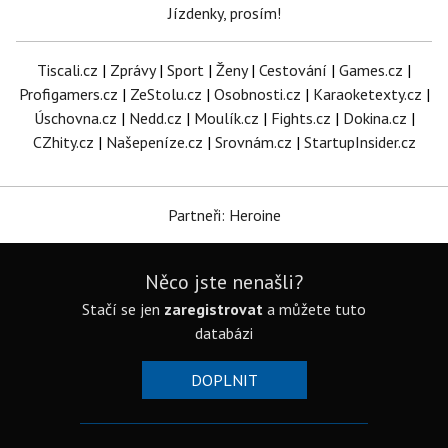
Jízdenky, prosím!
Tiscali.cz
|
Zprávy
|
Sport
|
Ženy
|
Cestování
|
Games.cz
|
Profigamers.cz
|
ZeStolu.cz
|
Osobnosti.cz
|
Karaoketexty.cz
|
Úschovna.cz
|
Nedd.cz
|
Moulík.cz
|
Fights.cz
|
Dokina.cz
|
CZhity.cz
|
Našepeníze.cz
|
Srovnám.cz
|
StartupInsider.cz
Partneři: Heroine
Něco jste nenašli?
Stačí se jen
zaregistrovat
a můžete tuto
databázi
DOPLNIT