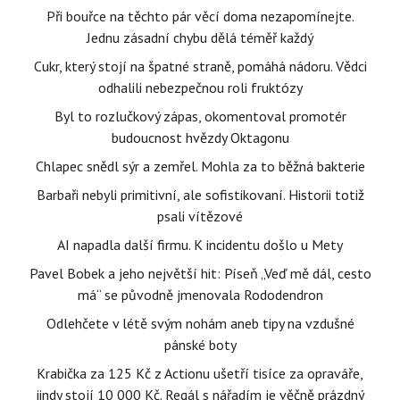
Při bouřce na těchto pár věcí doma nezapomínejte.
Jednu zásadní chybu dělá téměř každý
Cukr, který stojí na špatné straně, pomáhá nádoru. Vědci
odhalili nebezpečnou roli fruktózy
Byl to rozlučkový zápas, okomentoval promotér
budoucnost hvězdy Oktagonu
Chlapec snědl sýr a zemřel. Mohla za to běžná bakterie
Barbaři nebyli primitivní, ale sofistikovaní. Historii totiž
psali vítězové
AI napadla další firmu. K incidentu došlo u Mety
Pavel Bobek a jeho největší hit: Píseň „Veď mě dál, cesto
má“ se původně jmenovala Rododendron
Odlehčete v létě svým nohám aneb tipy na vzdušné
pánské boty
Krabička za 125 Kč z Actionu ušetří tisíce za opraváře,
jindy stojí 10 000 Kč. Regál s nářadím je věčně prázdný