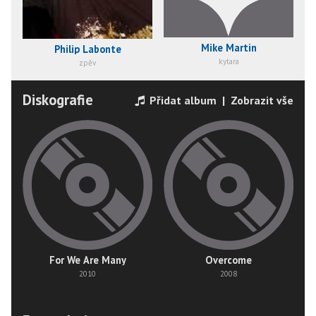
Mike Martin
Philip Labonte
kytara
zpěv
Diskografie
Přidat album
|
Zobrazit vše
For We Are Many
Overcome
2010
2008