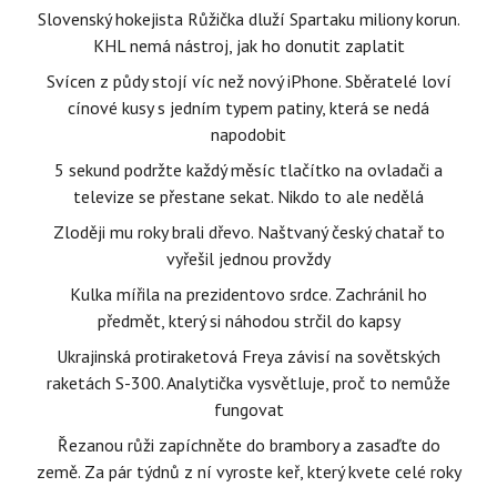
Slovenský hokejista Růžička dluží Spartaku miliony korun.
KHL nemá nástroj, jak ho donutit zaplatit
Svícen z půdy stojí víc než nový iPhone. Sběratelé loví
cínové kusy s jedním typem patiny, která se nedá
napodobit
5 sekund podržte každý měsíc tlačítko na ovladači a
televize se přestane sekat. Nikdo to ale nedělá
Zloději mu roky brali dřevo. Naštvaný český chatař to
vyřešil jednou provždy
Kulka mířila na prezidentovo srdce. Zachránil ho
předmět, který si náhodou strčil do kapsy
Ukrajinská protiraketová Freya závisí na sovětských
raketách S-300. Analytička vysvětluje, proč to nemůže
fungovat
Řezanou růži zapíchněte do brambory a zasaďte do
země. Za pár týdnů z ní vyroste keř, který kvete celé roky