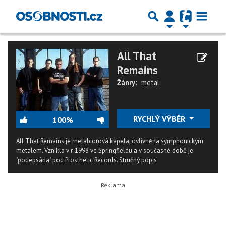
All That
Remains
Žánry:
metal
RYCHLÝ VÝBĚR
100%
All That Remains je metalcorová kapela, ovlivněna symphonickým
metalem. Vznikla v r. 1998 ve Springfieldu a v současné době je
"podepsána" pod Prosthetic Records.
Stručný popis