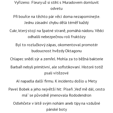
Vyřízeno: Fleury už si stihl s Muradovem domluvit
odvetu
Při bouřce na těchto pár věcí doma nezapomínejte.
Jednu zásadní chybu dělá téměř každý
Cukr, který stojí na špatné straně, pomáhá nádoru. Vědci
odhalili nebezpečnou roli fruktózy
Byl to rozlučkový zápas, okomentoval promotér
budoucnost hvězdy Oktagonu
Chlapec snědl sýr a zemřel. Mohla za to běžná bakterie
Barbaři nebyli primitivní, ale sofistikovaní. Historii totiž
psali vítězové
AI napadla další firmu. K incidentu došlo u Mety
Pavel Bobek a jeho největší hit: Píseň „Veď mě dál, cesto
má“ se původně jmenovala Rododendron
Odlehčete v létě svým nohám aneb tipy na vzdušné
pánské boty