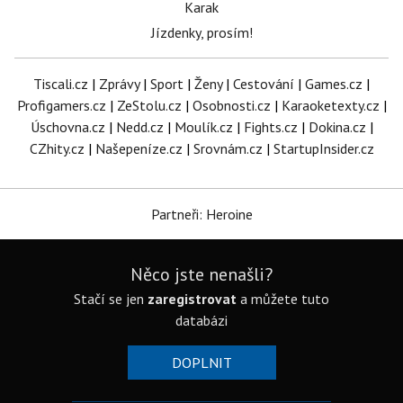
Karak
Jízdenky, prosím!
Tiscali.cz
|
Zprávy
|
Sport
|
Ženy
|
Cestování
|
Games.cz
|
Profigamers.cz
|
ZeStolu.cz
|
Osobnosti.cz
|
Karaoketexty.cz
|
Úschovna.cz
|
Nedd.cz
|
Moulík.cz
|
Fights.cz
|
Dokina.cz
|
CZhity.cz
|
Našepeníze.cz
|
Srovnám.cz
|
StartupInsider.cz
Partneři: Heroine
Něco jste nenašli?
Stačí se jen
zaregistrovat
a můžete tuto
databázi
DOPLNIT