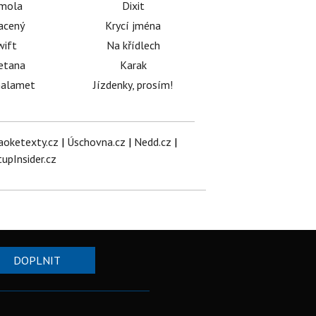
émola
Dixit
acený
Krycí jména
wift
Na křídlech
etana
Karak
halamet
Jízdenky, prosím!
aoketexty.cz
|
Úschovna.cz
|
Nedd.cz
|
tupInsider.cz
DOPLNIT