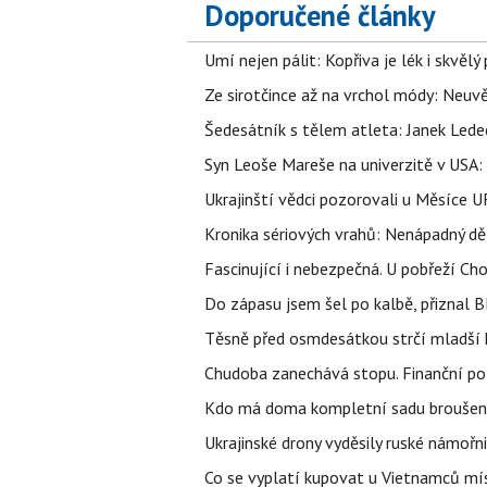
Doporučené články
Umí nejen pálit: Kopřiva je lék i skvěl
Ze sirotčince až na vrchol módy: Neuvě
Šedesátník s tělem atleta: Janek Ledec
Syn Leoše Mareše na univerzitě v USA: 
Ukrajinští vědci pozorovali u Měsíce U
Kronika sériových vrahů: Nenápadný děln
Fascinující i nebezpečná. U pobřeží Ch
Do zápasu jsem šel po kalbě, přiznal
Těsně před osmdesátkou strčí mladší k
Chudoba zanechává stopu. Finanční pot
Kdo má doma kompletní sadu broušenýc
Ukrajinské drony vyděsily ruské námořni
Co se vyplatí kupovat u Vietnamců mís