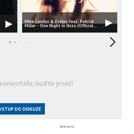
Mike Candys & Evelyn feat. Patrick
Rune
Miller - One Night In Ibiza (Official
#015
Video) [Wombat/Sirup Music]
komentáře, buďte první!
VSTUP DO DISKUZE