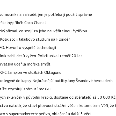
ý pomocník na zahradě, jen je potřeba ji použít správně
řitelný příběh Coco Chanel
ký přiznal, co stojí za jeho neuvěřitelnou fyzičkou
Kolik stojí Jakubovo studium na Floridě?
FO. Hovoří o vyspělé technologii
ík zabil desítky žen. Policii unikal téměř 20 let
orvatska udeřila mořská smršť
 BKFC šampion ve službách Oktagonu
olegyně do kapsy. Nejkrásnější outfity Jany Švandové berou dech
íže zrychlují stárnutí mozku
h skleniček v původní krabici, dostane od sběratelů až 50 000 Kč
ctvo natolik, že staví plovoucí strážní věže s kulometem. Věří, že 
to v supermarketech: pečivo, oblečení a další 3 věci