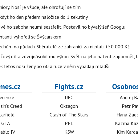
iory. Nosí je všude, ale ohrožují se tím
, když ho den předem naložíte do 1 tekutiny
ové ho zaboha neumí sestřelit. Postavil ho bývalý šéf Googlu
entanti vyhořeli se Švýcarskem
Čechům na půdách. Sběratelé ze zahraničí za ni platí i 50 000 Kč
íčový díl a zdvojnásobil mu výkon. Svět na jeho patent zapomněl, 
ěk letos nosí ženy po 60 a ruce v něm vypadají mladší
mes.cz
Fights.cz
Osobnos
ecenze
UFC
Andrej B
sin's Creed
Oktagon
Petr Pa
tarfield
Clash of The Stars
Hana Zag
GTA
PFL
Kazma Kaz
iablo IV
KSW
Kim Karda