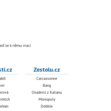
teď se k němu vrací
ti.cz
Zestolu.cz
abiš
Carcassonne
vel
Bang
orová
Osadníci z Katanu
mitch
Monopoly
shian
Dobble