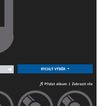
RYCHLÝ VÝBĚR
Přidat album
|
Zobrazit vše