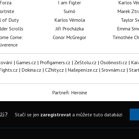
Forza
I am Figter
Karlos V
ortnite
Sumó
Marek Ztr
l of Duty
Karlos Vémola
Taylor S
lder Scrolls
Jiří Procházka
Emma Sm
dome Come:
Conor McGregor
Timothée C
iverence
tování
|
Games.cz
|
Profigamers.cz
|
ZeStolu.cz
|
Osobnosti.cz
|
Kar
Fights.cz
|
Dokina.cz
|
CZhity.cz
|
Našepeníze.cz
|
Srovnám.cz
|
Star
Partneři: Heroine
li?
Stačí se jen
zaregistrovat
a můžete tuto databázi