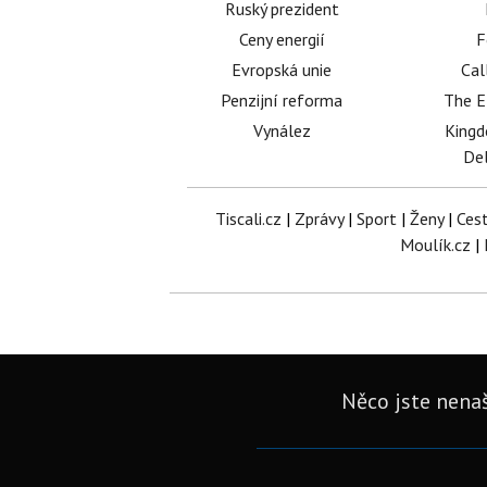
Ruský prezident
Ceny energií
F
Evropská unie
Cal
Penzijní reforma
The E
Vynález
King
Del
Tiscali.cz
|
Zprávy
|
Sport
|
Ženy
|
Ces
Moulík.cz
|
Něco jste nenaš