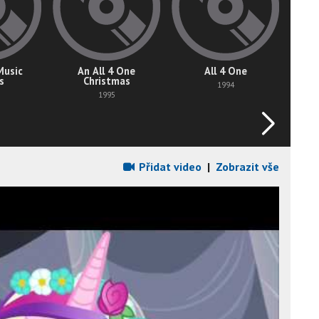
Music
An All 4 One
All 4 One
s
Christmas
1994
1995
Přidat video
|
Zobrazit vše