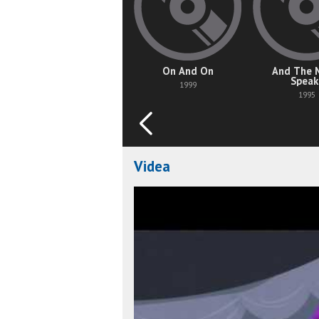
On And On
And The 
Speak
1999
1995
Videa