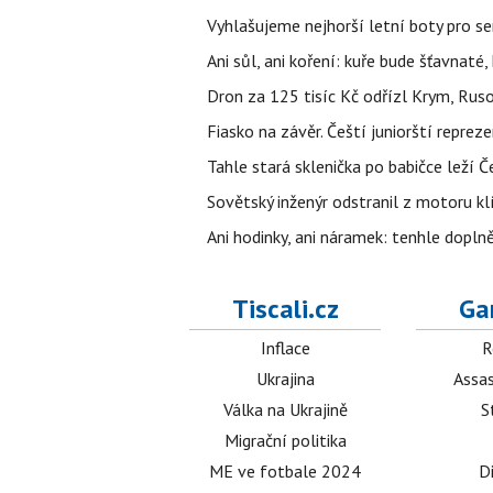
Vyhlašujeme nejhorší letní boty pro sen
Ani sůl, ani koření: kuře bude šťavnaté
Dron za 125 tisíc Kč odřízl Krym, Rus
Fiasko na závěr. Čeští juniorští reprez
Tahle stará sklenička po babičce leží 
Sovětský inženýr odstranil z motoru kl
Ani hodinky, ani náramek: tenhle dopln
Tiscali.cz
Ga
Inflace
R
Ukrajina
Assas
Válka na Ukrajině
S
Migrační politika
ME ve fotbale 2024
D