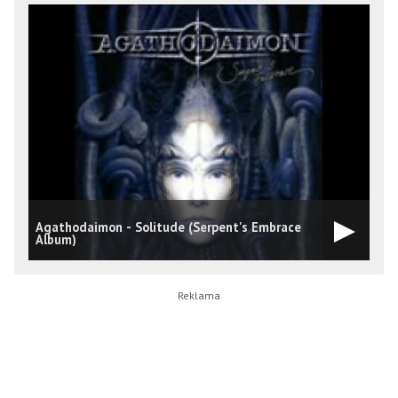
Agathodaimon - Solitude (Serpent's Embrace
A
Album)
0