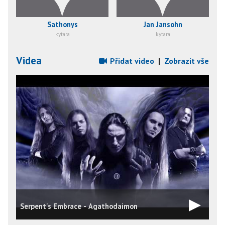
Sathonys
Jan Jansohn
kytara
kytara
Videa
Přidat video
|
Zobrazit vše
Serpent's Embrace - Agathodaimon