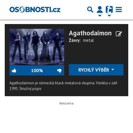
Agathodaimon
Žánry:
metal
RYCHLÝ VÝBĚR
100%
Agathodaimon je německá black metalová skupina. Vznikla v září
1995.
Stručný popis