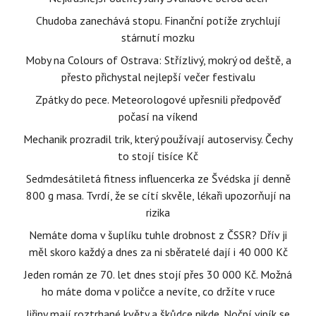
Chudoba zanechává stopu. Finanční potíže zrychlují
stárnutí mozku
Moby na Colours of Ostrava: Střízlivý, mokrý od deště, a
přesto přichystal nejlepší večer festivalu
Zpátky do pece. Meteorologové upřesnili předpověď
počasí na víkend
Mechanik prozradil trik, který používají autoservisy. Čechy
to stojí tisíce Kč
Sedmdesátiletá fitness influencerka ze Švédska jí denně
800 g masa. Tvrdí, že se cítí skvěle, lékaři upozorňují na
rizika
Nemáte doma v šuplíku tuhle drobnost z ČSSR? Dřív ji
měl skoro každý a dnes za ni sběratelé dají i 40 000 Kč
Jeden román ze 70. let dnes stojí přes 30 000 Kč. Možná
ho máte doma v poličce a nevíte, co držíte v ruce
Jiřiny mají roztrhané květy a škůdce nikde. Noční viník se