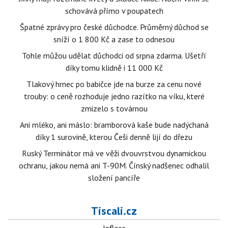
schovává přímo v poupatech
Špatné zprávy pro české důchodce. Průměrný důchod se
sníží o 1 800 Kč a zase to odnesou
Tohle můžou udělat důchodci od srpna zdarma. Ušetří
díky tomu klidně i 11 000 Kč
Tlakový hrnec po babičce jde na burze za cenu nové
trouby: o ceně rozhoduje jedno razítko na víku, které
zmizelo s továrnou
Ani mléko, ani máslo: bramborová kaše bude nadýchaná
díky 1 surovině, kterou Češi denně lijí do dřezu
Ruský Terminátor má ve věži dvouvrstvou dynamickou
ochranu, jakou nemá ani T-90M. Čínský nadšenec odhalil
složení pancíře
Tiscali.cz