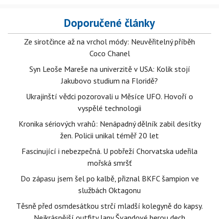
Doporučené články
Ze sirotčince až na vrchol módy: Neuvěřitelný příběh
Coco Chanel
Syn Leoše Mareše na univerzitě v USA: Kolik stojí
Jakubovo studium na Floridě?
Ukrajinští vědci pozorovali u Měsíce UFO. Hovoří o
vyspělé technologii
Kronika sériových vrahů: Nenápadný dělník zabil desítky
žen. Policii unikal téměř 20 let
Fascinující i nebezpečná. U pobřeží Chorvatska udeřila
mořská smršť
Do zápasu jsem šel po kalbě, přiznal BKFC šampion ve
službách Oktagonu
Těsně před osmdesátkou strčí mladší kolegyně do kapsy.
Nejkrásnější outfity Jany Švandové berou dech