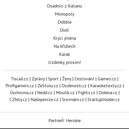
Osadníci z Katanu
Monopoly
Dobble
Dixit
Krycí jména
Na křídlech
Karak
Jízdenky, prosím!
Tiscali.cz
|
Zprávy
|
Sport
|
Ženy
|
Cestování
|
Games.cz
|
Profigamers.cz
|
ZeStolu.cz
|
Osobnosti.cz
|
Karaoketexty.cz
|
Úschovna.cz
|
Nedd.cz
|
Moulík.cz
|
Fights.cz
|
Dokina.cz
|
CZhity.cz
|
Našepeníze.cz
|
Srovnám.cz
|
StartupInsider.cz
Partneři: Heroine