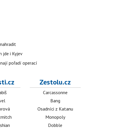
nahradit
 jde i Kyjev
znají pořadí operací
ti.cz
Zestolu.cz
abiš
Carcassonne
vel
Bang
orová
Osadníci z Katanu
mitch
Monopoly
shian
Dobble