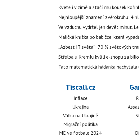
Kvete i v zimě a stačí mu kousek kořín
Nejhloupější znamení zvěrokruhu: 4 hl
Ve vzduchu vydržel jen devět minut. L
Maličká knížka po babičce, která vypad
„Azbest IT světa“: 70 % světových tra
Střelba u Kremlu kvůli e-shopu za bilio
Tato matematická hádanka nachytala už t
Tiscali.cz
Ga
Inflace
R
Ukrajina
Assas
Válka na Ukrajině
S
Migrační politika
ME ve fotbale 2024
D