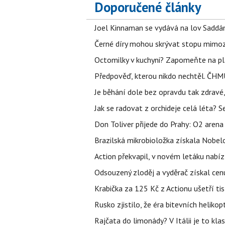
Doporučené články
Joel Kinnaman se vydává na lov Saddám
Černé díry mohou skrývat stopu mimoze
Octomilky v kuchyni? Zapomeňte na plác
Předpověď, kterou nikdo nechtěl. ČHMÚ
Je běhání dole bez opravdu tak zdravé, 
Jak se radovat z orchideje celá léta? S
Don Toliver přijede do Prahy: O2 arena 
Brazilská mikrobioložka získala Nobelo
Action překvapil, v novém letáku nabízí
Odsouzený zloděj a vyděrač získal cenu
Krabička za 125 Kč z Actionu ušetří tis
Rusko zjistilo, že éra bitevních helikopt
Rajčata do limonády? V Itálii je to klas