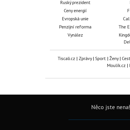
Ruský prezident
Ceny energií
F
Evropská unie
Cal
Penzijní reforma
The E
Vynález
King
Del
Tiscali.cz
|
Zprávy
|
Sport
|
Ženy
|
Ces
Moulík.cz
|
Něco jste nenaš