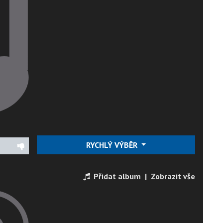
RYCHLÝ VÝBĚR
Přidat album
|
Zobrazit vše