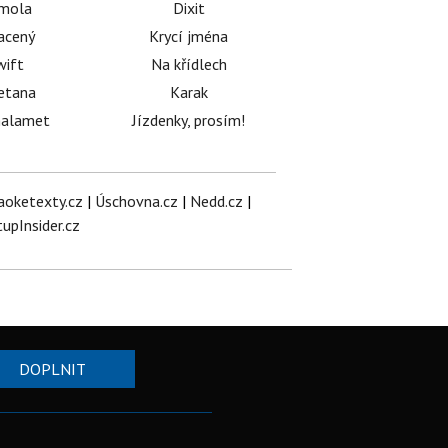
émola
Dixit
acený
Krycí jména
wift
Na křídlech
etana
Karak
halamet
Jízdenky, prosím!
aoketexty.cz
|
Úschovna.cz
|
Nedd.cz
|
tupInsider.cz
DOPLNIT