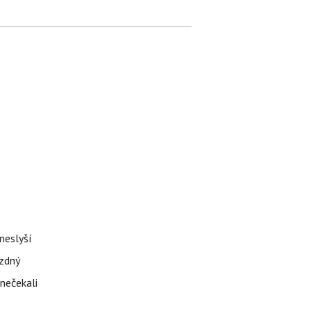
neslyší
ázdný
 nečekali