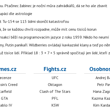
ku. Ptačinec žabinec je noční můra zahrádkářů, dá se ho ale zbavit
upáci dle astrologie
et Tu-154 se 115 lidmi skončil katastrofou
á, že se každou chvíli rozpadne, může mít cenu tisíců korun
nsakcí běží na programovacím jazyce z roku 1959. Nikdo ho neumí 
ny, Putin panikaří. Wildberries ovládají kavkazské klany a teď po něm
isíce lidí. Příklad 18 : 3 + 7 × 5 správně spočítají jen lidé, kteří 
mes.cz
Fights.cz
Osobnos
ecenze
UFC
Andrej B
sin's Creed
Oktagon
Petr Pa
tarfield
Clash of The Stars
Hana Zag
GTA
PFL
Kazma Kaz
iablo IV
KSW
Kim Karda