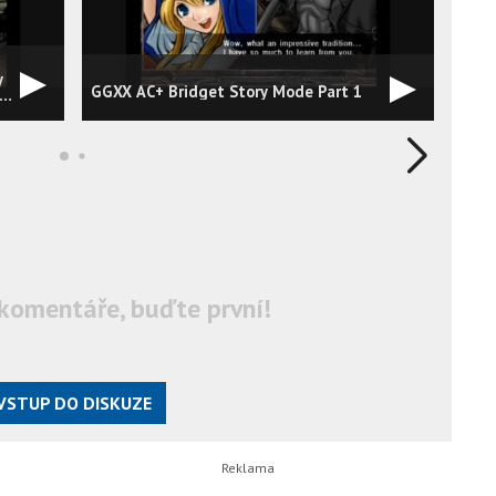
y
GGXX AC+ Bridget Story Mode Part 1
AC+ 
komentáře, buďte první!
VSTUP DO DISKUZE