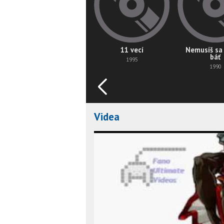
11 vecí
Nemusíš sa
báť
1995
1990
Videa