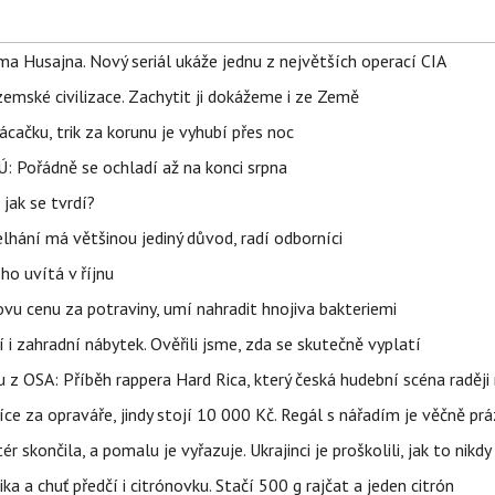
a Husajna. Nový seriál ukáže jednu z největších operací CIA
mské civilizace. Zachytit ji dokážeme i ze Země
ačku, trik za korunu je vyhubí přes noc
: Pořádně se ochladí až na konci srpna
jak se tvrdí?
elhání má většinou jediný důvod, radí odborníci
ho uvítá v říjnu
vu cenu za potraviny, umí nahradit hnojiva bakteriemi
 i zahradní nábytek. Ověřili jsme, zda se skutečně vyplatí
 z OSA: Příběh rappera Hard Rica, který česká hudební scéna raději 
íce za opraváře, jindy stojí 10 000 Kč. Regál s nářadím je věčně pr
ér skončila, a pomalu je vyřazuje. Ukrajinci je proškolili, jak to nikdy
ika a chuť předčí i citrónovku. Stačí 500 g rajčat a jeden citrón