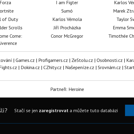
Forza
I am Figter
Karlos V
ortnite
Sumó
Marek Ztr
l of Duty
Karlos Vémola
Taylor S
lder Scrolls
Jiří Procházka
Emma Sm
dome Come:
Conor McGregor
Timothée C
iverence
tování
|
Games.cz
|
Profigamers.cz
|
ZeStolu.cz
|
Osobnosti.cz
|
Kar
Fights.cz
|
Dokina.cz
|
CZhity.cz
|
Našepeníze.cz
|
Srovnám.cz
|
Star
Partneři: Heroine
li?
Stačí se jen
zaregistrovat
a můžete tuto databázi