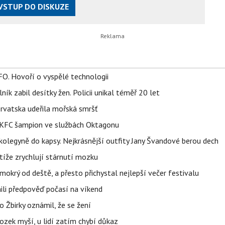
VSTUP DO DISKUZE
FO. Hovoří o vyspělé technologii
ík zabil desítky žen. Policii unikal téměř 20 let
orvatska udeřila mořská smršť
 BKFC šampion ve službách Oktagonu
olegyně do kapsy. Nejkrásnější outfity Jany Švandové berou dech
íže zrychlují stárnutí mozku
mokrý od deště, a přesto přichystal nejlepší večer festivalu
ili předpověď počasí na víkend
 Žbirky oznámil, že se žení
ozek myší, u lidí zatím chybí důkaz