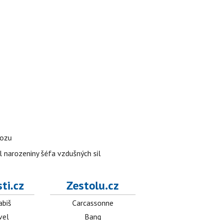
vozu
l narozeniny šéfa vzdušných sil
ti.cz
Zestolu.cz
abiš
Carcassonne
vel
Bang