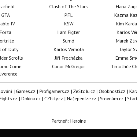
tarfield
Clash of The Stars
Hana Zag
GTA
PFL
Kazma Kaz
iablo IV
KSW
Kim Karda
Forza
I am Figter
Karlos V
ortnite
Sumó
Marek Ztr
l of Duty
Karlos Vémola
Taylor S
lder Scrolls
Jiří Procházka
Emma Sm
dome Come:
Conor McGregor
Timothée C
iverence
tování
|
Games.cz
|
Profigamers.cz
|
ZeStolu.cz
|
Osobnosti.cz
|
Kar
Fights.cz
|
Dokina.cz
|
CZhity.cz
|
Našepeníze.cz
|
Srovnám.cz
|
Star
Partneři: Heroine