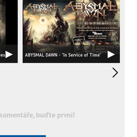
ees
ABYSMAL DAWN - "In Service of Time"
komentáře, buďte první!