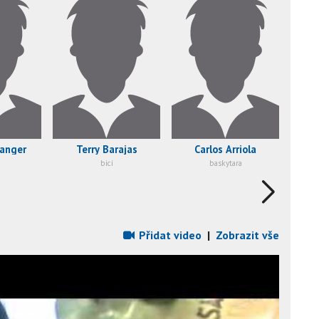
langer
Terry Barajas
Carlos Arriola
bicí
baskytara
Přidat video
|
Zobrazit vše