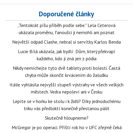
Doporučené články
„Tentokrát píšu příběh podle sebe." Lela Ceterová
ukázala proměnu, fanoušci ji nemohli ani poznat
Největší odpad Clashe, nebral si servítky Karlos Benda
Lucie Bílá ukázala, jak bydlí: Dům, který překvapí
každého, kdo ji zná jen z pódia
Nikdy nemíchejte tyto dvě tablety proti bolesti. Častá
chyba může skončit krvácením do žaludku
Itálie vyhlásila nejvyšší stupeň výstrahy ve všech velkých
městech. Vedra nepoleví ani v Česku
Lepíte se v horku ke stolu i k židli? Díky jednoduchému
triku vás předloktí konečně přestanou pálit
Skutečně hloupneme?
McGregor je po operaci. Příští rok ho v UFC zřejmě čeká