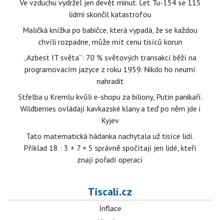
Ve vzduchu vydržel jen devět minut. Let Tu-154 se 115
lidmi skončil katastrofou
Maličká knížka po babičce, která vypadá, že se každou
chvíli rozpadne, může mít cenu tisíců korun
„Azbest IT světa“: 70 % světových transakcí běží na
programovacím jazyce z roku 1959. Nikdo ho neumí
nahradit
Střelba u Kremlu kvůli e-shopu za biliony, Putin panikaří.
Wildberries ovládají kavkazské klany a teď po něm jde i
Kyjev
Tato matematická hádanka nachytala už tisíce lidí.
Příklad 18 : 3 + 7 × 5 správně spočítají jen lidé, kteří
znají pořadí operací
Tiscali.cz
Inflace