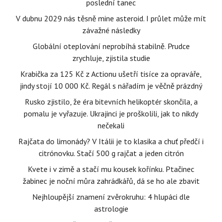
poslední tanec
V dubnu 2029 nás těsně mine asteroid. I průlet může mít
závažné následky
Globální oteplování neprobíhá stabilně. Prudce
zrychluje, zjistila studie
Krabička za 125 Kč z Actionu ušetří tisíce za opraváře,
jindy stojí 10 000 Kč. Regál s nářadím je věčně prázdný
Rusko zjistilo, že éra bitevních helikoptér skončila, a
pomalu je vyřazuje. Ukrajinci je proškolili, jak to nikdy
nečekali
Rajčata do limonády? V Itálii je to klasika a chuť předčí i
citrónovku. Stačí 500 g rajčat a jeden citrón
Kvete i v zimě a stačí mu kousek kořínku. Ptačinec
žabinec je noční můra zahrádkářů, dá se ho ale zbavit
Nejhloupější znamení zvěrokruhu: 4 hlupáci dle
astrologie