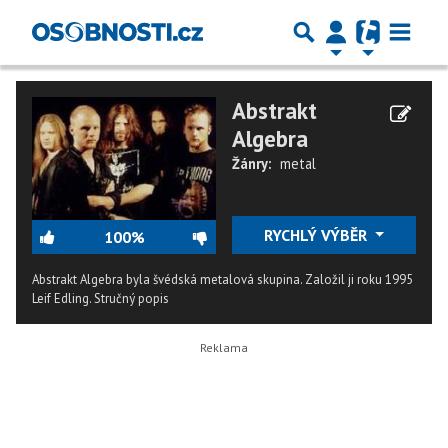
Abstrakt
Algebra
Žánry:
metal
RYCHLÝ VÝBĚR
100%
Abstrakt Algebra byla švédská metalová skupina. Založil ji roku 1995
Leif Edling.
Stručný popis