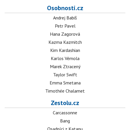
Osobnosti.cz
Andrej Babiš
Petr Pavel
Hana Zagorová
Kazma Kazmitch
Kim Kardashian
Karlos Vémola
Marek Ztracený
Taylor Swift
Emma Smetana
Timothée Chalamet
Zestolu.cz
Carcassonne
Bang
Osadníci z Katanu