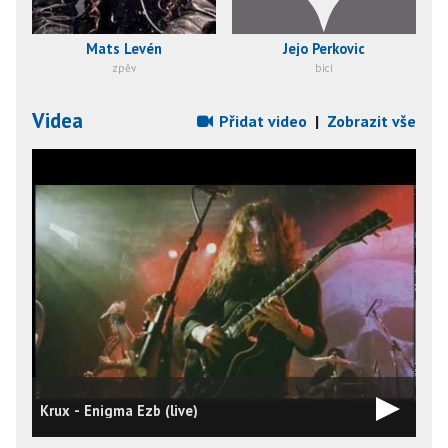
Mats Levén
Jejo Perkovic
zpěv
bicí
Videa
Přidat video
|
Zobrazit vše
Krux - Enigma Ezb (live)