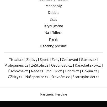
Monopoly
Dobble
Dixit
Krycí jména
Na křídlech
Karak
Jízdenky, prosím!
Tiscali.cz
|
Zprávy
|
Sport
|
Ženy
|
Cestování
|
Games.cz
|
Profigamers.cz
|
ZeStolu.cz
|
Osobnosti.cz
|
Karaoketexty.cz
|
Úschovna.cz
|
Nedd.cz
|
Moulík.cz
|
Fights.cz
|
Dokina.cz
|
CZhity.cz
|
Našepeníze.cz
|
Srovnám.cz
|
StartupInsider.cz
Partneři: Heroine