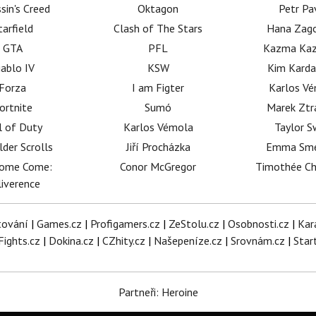
sin's Creed
Oktagon
Petr Pa
tarfield
Clash of The Stars
Hana Zag
GTA
PFL
Kazma Kaz
iablo IV
KSW
Kim Karda
Forza
I am Figter
Karlos V
ortnite
Sumó
Marek Ztr
l of Duty
Karlos Vémola
Taylor S
lder Scrolls
Jiří Procházka
Emma Sm
dome Come:
Conor McGregor
Timothée C
iverence
tování
|
Games.cz
|
Profigamers.cz
|
ZeStolu.cz
|
Osobnosti.cz
|
Kar
Fights.cz
|
Dokina.cz
|
CZhity.cz
|
Našepeníze.cz
|
Srovnám.cz
|
Star
Partneři: Heroine