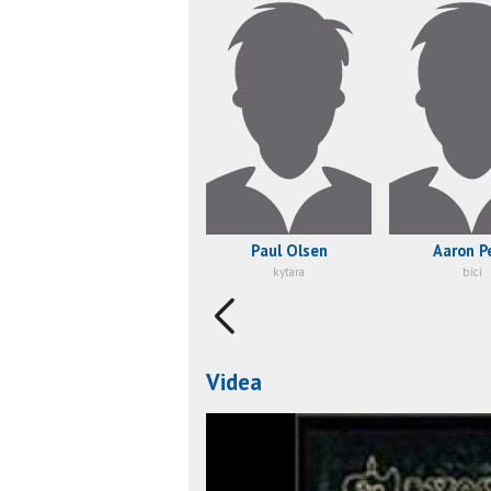
Paul Olsen
Aaron P
kytara
bicí
Videa