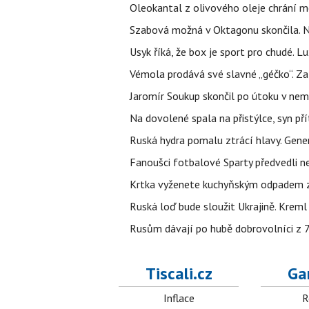
Oleokantal z olivového oleje chrání m
Szabová možná v Oktagonu skončila. No
Usyk říká, že box je sport pro chudé. L
Vémola prodává své slavné „géčko“. Z
Jaromír Soukup skončil po útoku v nemo
Na dovolené spala na přistýlce, syn přít
Ruská hydra pomalu ztrácí hlavy. Gener
Fanoušci fotbalové Sparty předvedli n
Krtka vyženete kuchyňským odpadem zab
Ruská loď bude sloužit Ukrajině. Kreml
Rusům dávají po hubě dobrovolníci z 72
Tiscali.cz
Ga
Inflace
R