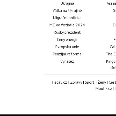
Ukrajina
Assas
Válka na Ukrajině
S
Migrační politika
ME ve fotbale 2024
D
Ruský prezident
Ceny energií
F
Evropská unie
Cal
Penzijní reforma
The E
Vynález
King
Del
Tiscali.cz
|
Zprávy
|
Sport
|
Ženy
|
Ces
Moulík.cz
|