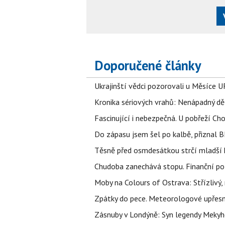
Doporučené články
Ukrajinští vědci pozorovali u Měsíce U
Kronika sériových vrahů: Nenápadný děln
Fascinující i nebezpečná. U pobřeží Ch
Do zápasu jsem šel po kalbě, přiznal
Těsně před osmdesátkou strčí mladší k
Chudoba zanechává stopu. Finanční pot
Moby na Colours of Ostrava: Střízlivý, 
Zpátky do pece. Meteorologové upřesn
Zásnuby v Londýně: Syn legendy Mekyho