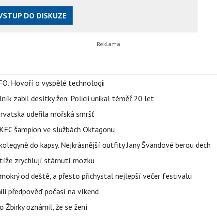
VSTUP DO DISKUZE
FO. Hovoří o vyspělé technologii
ík zabil desítky žen. Policii unikal téměř 20 let
orvatska udeřila mořská smršť
 BKFC šampion ve službách Oktagonu
olegyně do kapsy. Nejkrásnější outfity Jany Švandové berou dech
íže zrychlují stárnutí mozku
mokrý od deště, a přesto přichystal nejlepší večer festivalu
ili předpověď počasí na víkend
 Žbirky oznámil, že se žení