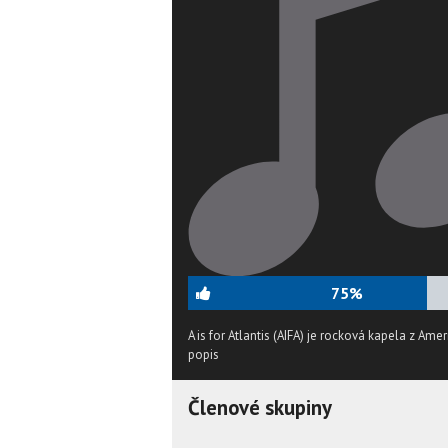
75%
A is for Atlantis (AIFA) je rocková kapela z Amer
popis
Členové skupiny