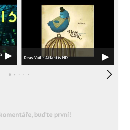
65
Deas Vail - Atlantis HD
Atla
komentáře, buďte první!