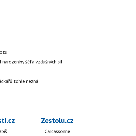
vozu
l narozeniny šéfa vzdušných sil
rádkářů tohle nezná
ti.cz
Zestolu.cz
abiš
Carcassonne