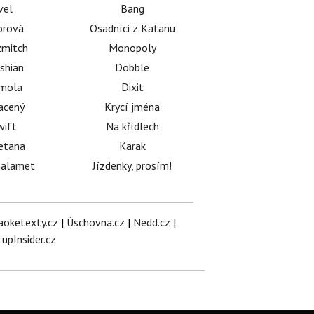
vel
Bang
orová
Osadníci z Katanu
mitch
Monopoly
shian
Dobble
émola
Dixit
acený
Krycí jména
wift
Na křídlech
etana
Karak
halamet
Jízdenky, prosím!
aoketexty.cz
|
Úschovna.cz
|
Nedd.cz
|
tupInsider.cz