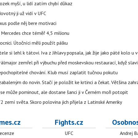
ozek myší, u lidí zatím chybí důkaz
votný ji už vidí v UFC
uxus podle něj bere motivaci
a Mercedes chce téměř 4,5 milionu
cnici. Útočníci měli použít pálku
ele si lehl k tátovi. Iva z Jihlavy popsala, jak žije jako páté kolo u 
álmajor zemřel při výbuchu před moskevskou restaurací, když slavi
epochopitelné chování. Klub musí zaplatit tučnou pokutu
aleným do novin. Stačí je položit ke krtinci a čekat. Většina zah
 se může pominout, ale dostane šanci ji v Černém moři potopit
 zemí světa. Skoro polovina jich přijela z Latinské Ameriky
mes.cz
Fights.cz
Osobnos
ecenze
UFC
Andrej B