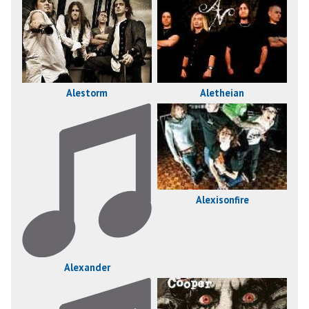
Alestorm
Aletheian
Alexisonfire
Alexander