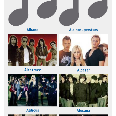
Alband
Albinosuperstars
Alcatrazz
Alcazar
Aldious
Alesana