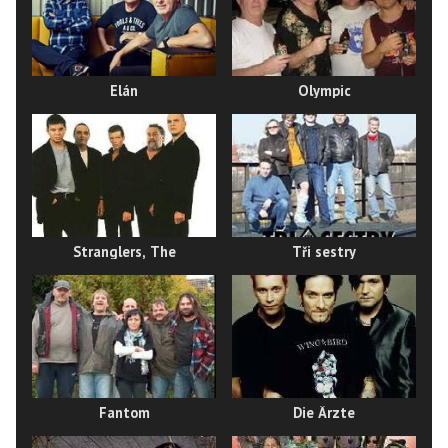
Elán
Olympic
Stranglers, The
Tři sestry
Fantom
Die Ärzte