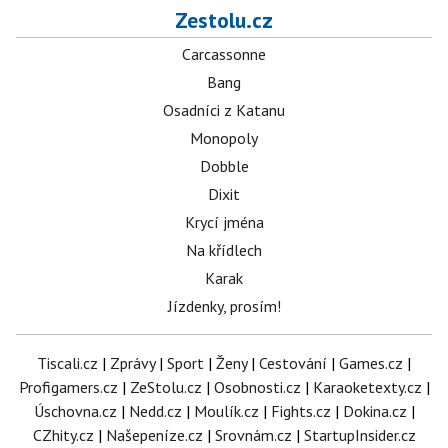
Zestolu.cz
Carcassonne
Bang
Osadníci z Katanu
Monopoly
Dobble
Dixit
Krycí jména
Na křídlech
Karak
Jízdenky, prosím!
Tiscali.cz
|
Zprávy
|
Sport
|
Ženy
|
Cestování
|
Games.cz
|
Profigamers.cz
|
ZeStolu.cz
|
Osobnosti.cz
|
Karaoketexty.cz
|
Úschovna.cz
|
Nedd.cz
|
Moulík.cz
|
Fights.cz
|
Dokina.cz
|
CZhity.cz
|
Našepeníze.cz
|
Srovnám.cz
|
StartupInsider.cz