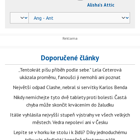
Alisha's Attic
Doporučené články
„Tentokrát píšu příběh podle sebe." Lela Ceterová
ukázala proměnu, fanoušci ji nemohli ani poznat
Největší odpad Clashe, nebral si servítky Karlos Benda
Nikdy nemíchejte tyto dvě tablety proti bolesti. Častá
chyba může skončit krvácením do žaludku
Itálie vyhlásila nejvyšší stupeň výstrahy ve všech velkých
městech. Vedra nepoleví ani v Česku
Lepíte se v horku ke stolu i k židli? Díky jednoduchému
triku vás předloktí konečně přestanou pálit