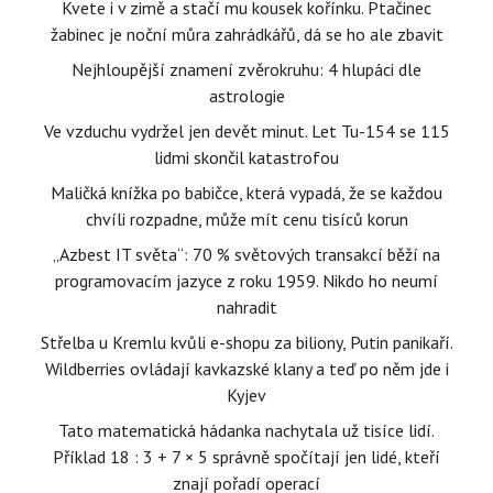
Kvete i v zimě a stačí mu kousek kořínku. Ptačinec
žabinec je noční můra zahrádkářů, dá se ho ale zbavit
Nejhloupější znamení zvěrokruhu: 4 hlupáci dle
astrologie
Ve vzduchu vydržel jen devět minut. Let Tu-154 se 115
lidmi skončil katastrofou
Maličká knížka po babičce, která vypadá, že se každou
chvíli rozpadne, může mít cenu tisíců korun
„Azbest IT světa“: 70 % světových transakcí běží na
programovacím jazyce z roku 1959. Nikdo ho neumí
nahradit
Střelba u Kremlu kvůli e-shopu za biliony, Putin panikaří.
Wildberries ovládají kavkazské klany a teď po něm jde i
Kyjev
Tato matematická hádanka nachytala už tisíce lidí.
Příklad 18 : 3 + 7 × 5 správně spočítají jen lidé, kteří
znají pořadí operací