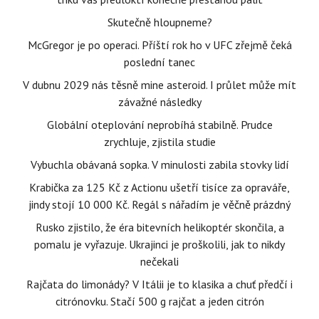
Skutečně hloupneme?
McGregor je po operaci. Příští rok ho v UFC zřejmě čeká
poslední tanec
V dubnu 2029 nás těsně mine asteroid. I průlet může mít
závažné následky
Globální oteplování neprobíhá stabilně. Prudce
zrychluje, zjistila studie
Vybuchla obávaná sopka. V minulosti zabila stovky lidí
Krabička za 125 Kč z Actionu ušetří tisíce za opraváře,
jindy stojí 10 000 Kč. Regál s nářadím je věčně prázdný
Rusko zjistilo, že éra bitevních helikoptér skončila, a
pomalu je vyřazuje. Ukrajinci je proškolili, jak to nikdy
nečekali
Rajčata do limonády? V Itálii je to klasika a chuť předčí i
citrónovku. Stačí 500 g rajčat a jeden citrón