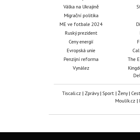
Válka na Ukrajině
S
Migrační politika
ME ve fotbale 2024
D
Ruský prezident
Ceny energií
F
Evropská unie
Cal
Penzijní reforma
The E
Vynález
King
Del
Tiscali.cz
|
Zprávy
|
Sport
|
Ženy
|
Ces
Moulík.cz
|