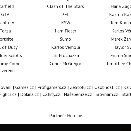
tarfield
Clash of The Stars
Hana Zag
GTA
PFL
Kazma Kaz
iablo IV
KSW
Kim Karda
Forza
I am Figter
Karlos V
ortnite
Sumó
Marek Ztr
l of Duty
Karlos Vémola
Taylor S
lder Scrolls
Jiří Procházka
Emma Sm
dome Come:
Conor McGregor
Timothée C
iverence
tování
|
Games.cz
|
Profigamers.cz
|
ZeStolu.cz
|
Osobnosti.cz
|
Kar
Fights.cz
|
Dokina.cz
|
CZhity.cz
|
Našepeníze.cz
|
Srovnám.cz
|
Star
Partneři: Heroine