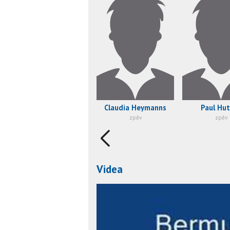
Claudia Heymanns
Paul Hu
zpěv
zpěv
Videa