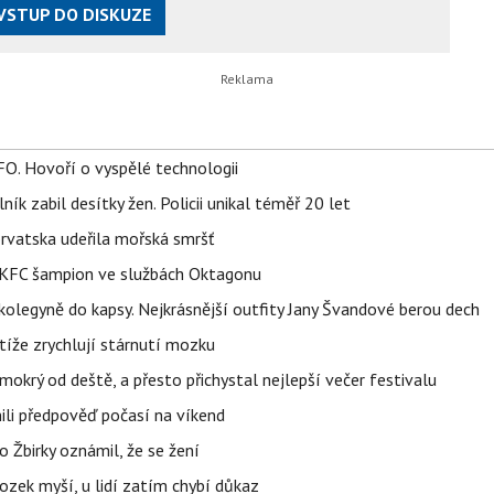
VSTUP DO DISKUZE
FO. Hovoří o vyspělé technologii
ík zabil desítky žen. Policii unikal téměř 20 let
orvatska udeřila mořská smršť
 BKFC šampion ve službách Oktagonu
olegyně do kapsy. Nejkrásnější outfity Jany Švandové berou dech
íže zrychlují stárnutí mozku
mokrý od deště, a přesto přichystal nejlepší večer festivalu
ili předpověď počasí na víkend
 Žbirky oznámil, že se žení
ozek myší, u lidí zatím chybí důkaz