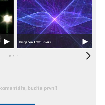
89er
kingston town 89ers
!!!
komentáře, buďte první!