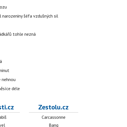
vozu
l narozeniny šéfa vzdušných sil
rádkářů tohle nezná
á
 minut
se nehnou
měsíce déle
ti.cz
Zestolu.cz
abiš
Carcassonne
vel
Bang