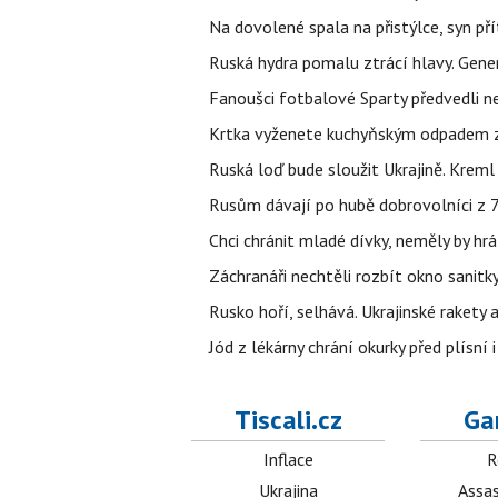
Na dovolené spala na přistýlce, syn přít
Ruská hydra pomalu ztrácí hlavy. Gener
Fanoušci fotbalové Sparty předvedli n
Krtka vyženete kuchyňským odpadem zab
Ruská loď bude sloužit Ukrajině. Kreml
Rusům dávají po hubě dobrovolníci z 72
Chci chránit mladé dívky, neměly by h
Záchranáři nechtěli rozbít okno sanitky
Rusko hoří, selhává. Ukrajinské rakety a
Jód z lékárny chrání okurky před plísní
Tiscali.cz
Ga
Inflace
R
Ukrajina
Assas