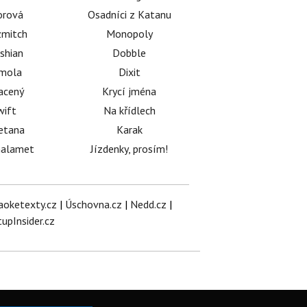
orová
Osadníci z Katanu
mitch
Monopoly
shian
Dobble
émola
Dixit
acený
Krycí jména
wift
Na křídlech
etana
Karak
halamet
Jízdenky, prosím!
aoketexty.cz
|
Úschovna.cz
|
Nedd.cz
|
tupInsider.cz