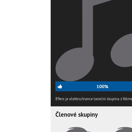
100%
89ers je elektro/trance taneční skupina z Něm
Členové skupiny