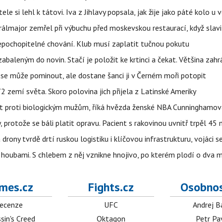
ele si lehl k tátovi. Iva z Jihlavy popsala, jak žije jako páté kolo u 
álmajor zemřel při výbuchu před moskevskou restaurací, když slavi
epochopitelné chování. Klub musí zaplatit tučnou pokutu
aleným do novin. Stačí je položit ke krtinci a čekat. Většina zah
 se může pominout, ale dostane šanci ji v Černém moři potopit
 zemí světa. Skoro polovina jich přijela z Latinské Ameriky
rát proti biologickým mužům, říká hvězda ženské NBA Cunninghamov
, protože se báli platit opravu. Pacient s rakovinou uvnitř trpěl 45
 drony tvrdě drtí ruskou logistiku i klíčovou infrastrukturu, vojáci 
 i houbami. S chlebem z něj vznikne hnojivo, po kterém plodí o dva 
mes.cz
Fights.cz
Osobnos
ecenze
UFC
Andrej B
sin's Creed
Oktagon
Petr Pa