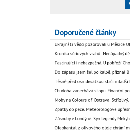
Doporučené články
Ukrajinští vědci pozorovali u Měsíce U
Kronika sériových vrahů: Nenápadný děln
Fascinující i nebezpečná. U pobřeží Ch
Do zápasu jsem šel po kalbě, přiznal
Těsně před osmdesátkou strčí mladší k
Chudoba zanechává stopu. Finanční pot
Moby na Colours of Ostrava: Střízlivý, 
Zpátky do pece. Meteorologové upřesn
Zásnuby v Londýně: Syn legendy Mekyho
Oleokantal z olivového oleje chrání m