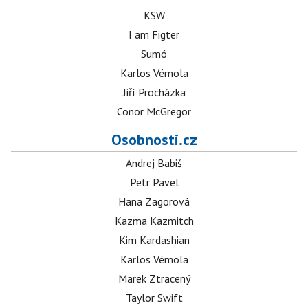
KSW
I am Figter
Sumó
Karlos Vémola
Jiří Procházka
Conor McGregor
Osobnosti.cz
Andrej Babiš
Petr Pavel
Hana Zagorová
Kazma Kazmitch
Kim Kardashian
Karlos Vémola
Marek Ztracený
Taylor Swift