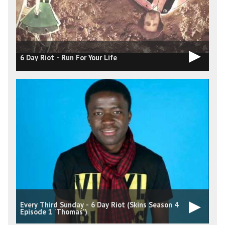
6 Day Riot - Run For Your Life
Every Third Sunday - 6 Day Riot (Skins Season 4
6
Episode 1 'Thomas')
J