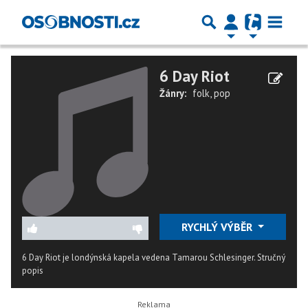
6 Day Riot
Žánry:
folk
,
pop
RYCHLÝ VÝBĚR
6 Day Riot je londýnská kapela vedena Tamarou Schlesinger.
Stručný
popis