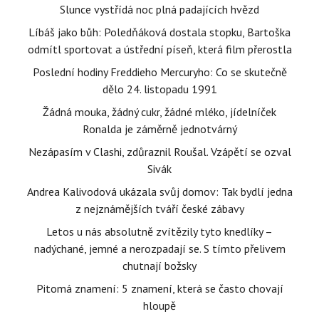
Slunce vystřídá noc plná padajících hvězd
Líbáš jako bůh: Poledňáková dostala stopku, Bartoška
odmítl sportovat a ústřední píseň, která film přerostla
Poslední hodiny Freddieho Mercuryho: Co se skutečně
dělo 24. listopadu 1991
Žádná mouka, žádný cukr, žádné mléko, jídelníček
Ronalda je záměrně jednotvárný
Nezápasím v Clashi, zdůraznil Roušal. Vzápětí se ozval
Sivák
Andrea Kalivodová ukázala svůj domov: Tak bydlí jedna
z nejznámějších tváří české zábavy
Letos u nás absolutně zvítězily tyto knedlíky –
nadýchané, jemné a nerozpadají se. S tímto přelivem
chutnají božsky
Pitomá znamení: 5 znamení, která se často chovají
hloupě