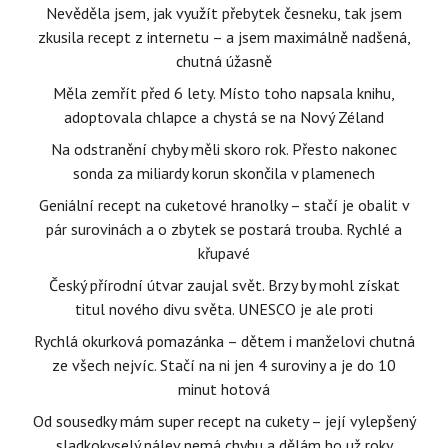
Nevěděla jsem, jak využít přebytek česneku, tak jsem
zkusila recept z internetu – a jsem maximálně nadšená,
chutná úžasně
Měla zemřít před 6 lety. Místo toho napsala knihu,
adoptovala chlapce a chystá se na Nový Zéland
Na odstranění chyby měli skoro rok. Přesto nakonec
sonda za miliardy korun skončila v plamenech
Geniální recept na cuketové hranolky – stačí je obalit v
pár surovinách a o zbytek se postará trouba. Rychlé a
křupavé
Český přírodní útvar zaujal svět. Brzy by mohl získat
titul nového divu světa. UNESCO je ale proti
Rychlá okurková pomazánka – dětem i manželovi chutná
ze všech nejvíc. Stačí na ni jen 4 suroviny a je do 10
minut hotová
Od sousedky mám super recept na cukety – její vylepšený
sladkokyselý nálev nemá chybu a dělám ho už roky