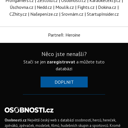
Profigamers.cz
|
ZeStolu.cz
|
Osobnosti.cz
|
Karaoketexty.cz
|
Úschovna.cz
|
Nedd.cz
|
Moulík.cz
|
Fights.cz
|
Dokina.cz
|
CZhity.cz
|
Našepeníze.cz
|
Srovnám.cz
|
StartupInsider.cz
Partneři: Heroine
Něco jste nenašli?
Stačí se jen
zaregistrovat
a můžete tuto
databázi
DOPLNIT
Osobnosti.cz
Největší český web s databází osobností, herců, hereček,
zpěváků, zpěvaček, modelek, filmů, hudebních skupin a sportovců. Kromě