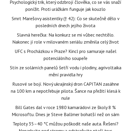
Psychologický trik, který odzbrojí člověka, co se vás snaží
ponížit. Proti urážkám funguje jak kouzlo
Smrt Marešovy asistentky († 42): Co se skutečně dělo v
posledních dnech jejího života
Slavná herečka: Na konkurz se mi vůbec nechtělo.
Nakonec jí role v milovaném seriálu změnila celý život
UFC s Procházkou v Praze? Kincl pro samuraje našel
potenciálního soupeře
Stín ze solárních panelů šetří vodu i plodiny, agrivoltaika
mění pravidla hry
Rusové se bojí. Nový ukrajinský dron CAPITAN zasáhne
na 100 km a nepotřebuje pilota. Šance na přežití klesá k
nule
Bill Gates dal v roce 1980 kamarádovi ze školy 8 %
Microsoftu. Dnes je Steve Ballmer bohatší než on sám
Teploty 35–40 °C můžou poškodit naše auta. Řešení?
Neparkujte pod stromy a odstraňujte ptačí trus