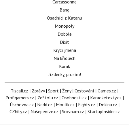
Carcassonne
Bang
Osadníci z Katanu
Monopoly
Dobble
Dixit
Krycí jména
Na křídlech
Karak
Jízdenky, prosím!
Tiscali.cz
|
Zprávy
|
Sport
|
Ženy
|
Cestování
|
Games.cz
|
Profigamers.cz
|
ZeStolu.cz
|
Osobnosti.cz
|
Karaoketexty.cz
|
Úschovna.cz
|
Nedd.cz
|
Moulík.cz
|
Fights.cz
|
Dokina.cz
|
CZhity.cz
|
Našepeníze.cz
|
Srovnám.cz
|
StartupInsider.cz