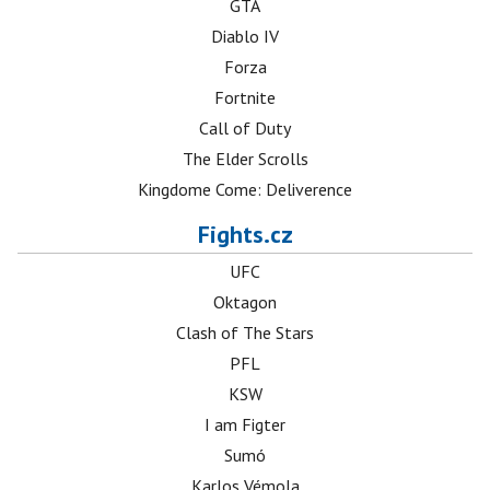
GTA
Diablo IV
Forza
Fortnite
Call of Duty
The Elder Scrolls
Kingdome Come: Deliverence
Fights.cz
UFC
Oktagon
Clash of The Stars
PFL
KSW
I am Figter
Sumó
Karlos Vémola