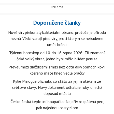
Doporučené články
Nové viry překonaly bakteriální obranu, protože je příroda
nezná. Vědci varují před viry, proti kterým se nebudeme
umět bránit
Týdenní horoskop od 10. do 16. srpna 2026: Tři znamení
čeká velký obrat, jedno by si mělo hlídat peníze
Plevel mezi dlaždicemi zmizí bez octa díky pomocníkovi,
kterého máte hned vedle pračky
Kylie Minogue přiznala, co stálo za jejím útěkem ze
světové slávy: Nový dokument odhaluje roky, o nichž
doposud mlčela
Česko česká teplotní houpačka: Nejdřív rozpálená pec,
pak najednou ostrý zlom