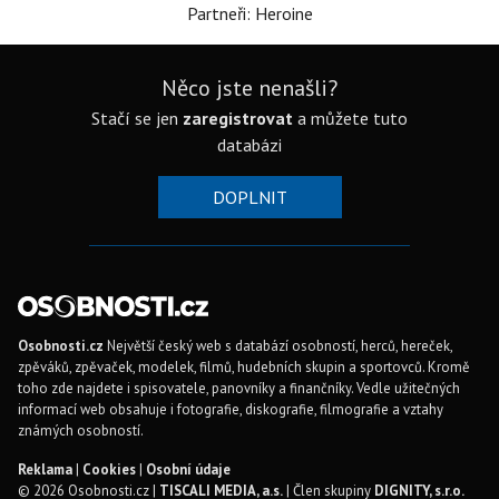
Partneři: Heroine
Něco jste nenašli?
Stačí se jen
zaregistrovat
a můžete tuto
databázi
DOPLNIT
Osobnosti.cz
Největší český web s databází osobností, herců, hereček,
zpěváků, zpěvaček, modelek, filmů, hudebních skupin a sportovců. Kromě
toho zde najdete i spisovatele, panovníky a finančníky. Vedle užitečných
informací web obsahuje i fotografie, diskografie, filmografie a vztahy
známých osobností.
Reklama
|
Cookies
|
Osobní údaje
© 2026 Osobnosti.cz |
TISCALI MEDIA, a.s.
| Člen skupiny
DIGNITY, s.r.o.