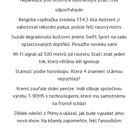
sdpúofuhjsdn
Belgická vzpěračka zvedala 334,5 kila. Asistent jí
sabotoval rekordní pokus, policie řeší rasový motiv
Suzuki degradovalo kultovní jméno Swift Sport na sadu
oplastovaných doplňků. Posuďte novinku sami
Wi-Fi signál až 500 metrů od routeru. Stačí znát jeden
trik, který většina lidí ignoruje
Stárnutí podle horoskopu: Která 4 znamení stárnou
nejrychleji?
Kreml zoufale shání peníze: Indii slibuje společnou
výrobu T-90MS s technologiemi, které mu samotnému
na frontě schází
Dědek odešel z Primy a ukázal, jak bude vypadat jeho
nová show. Na kšandy zapomeňte, řekl fanouškům