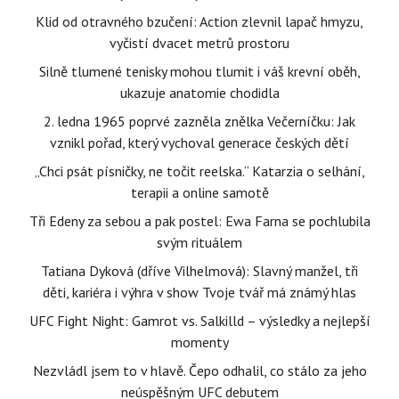
Klid od otravného bzučení: Action zlevnil lapač hmyzu,
vyčistí dvacet metrů prostoru
Silně tlumené tenisky mohou tlumit i váš krevní oběh,
ukazuje anatomie chodidla
2. ledna 1965 poprvé zazněla znělka Večerníčku: Jak
vznikl pořad, který vychoval generace českých dětí
„Chci psát písničky, ne točit reelska.“ Katarzia o selhání,
terapii a online samotě
Tři Edeny za sebou a pak postel: Ewa Farna se pochlubila
svým rituálem
Tatiana Dyková (dříve Vilhelmová): Slavný manžel, tři
děti, kariéra i výhra v show Tvoje tvář má známý hlas
UFC Fight Night: Gamrot vs. Salkilld – výsledky a nejlepší
momenty
Nezvládl jsem to v hlavě. Čepo odhalil, co stálo za jeho
neúspěšným UFC debutem