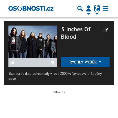
3 Inches Of
Blood
RYCHLÝ VÝBĚR
Skupina se dala dohromady v roce 2000 ve Vencouveru.
Stručný
popis