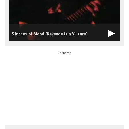
3
3 Inches of Blood "Revenge is a Vulture"
D