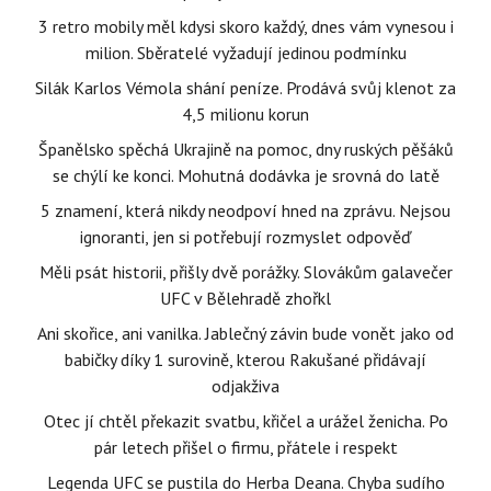
3 retro mobily měl kdysi skoro každý, dnes vám vynesou i
milion. Sběratelé vyžadují jedinou podmínku
Silák Karlos Vémola shání peníze. Prodává svůj klenot za
4,5 milionu korun
Španělsko spěchá Ukrajině na pomoc, dny ruských pěšáků
se chýlí ke konci. Mohutná dodávka je srovná do latě
5 znamení, která nikdy neodpoví hned na zprávu. Nejsou
ignoranti, jen si potřebují rozmyslet odpověď
Měli psát historii, přišly dvě porážky. Slovákům galavečer
UFC v Bělehradě zhořkl
Ani skořice, ani vanilka. Jablečný závin bude vonět jako od
babičky díky 1 surovině, kterou Rakušané přidávají
odjakživa
Otec jí chtěl překazit svatbu, křičel a urážel ženicha. Po
pár letech přišel o firmu, přátele i respekt
Legenda UFC se pustila do Herba Deana. Chyba sudího