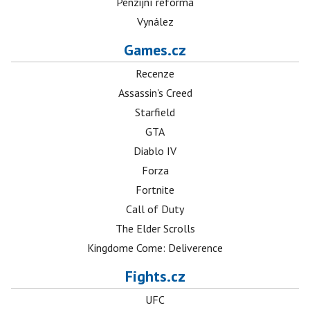
Penzijní reforma
Vynález
Games.cz
Recenze
Assassin's Creed
Starfield
GTA
Diablo IV
Forza
Fortnite
Call of Duty
The Elder Scrolls
Kingdome Come: Deliverence
Fights.cz
UFC