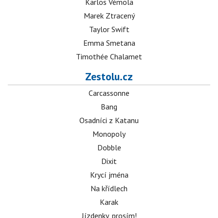
Karlos Vémola
Marek Ztracený
Taylor Swift
Emma Smetana
Timothée Chalamet
Zestolu.cz
Carcassonne
Bang
Osadníci z Katanu
Monopoly
Dobble
Dixit
Krycí jména
Na křídlech
Karak
Jízdenky, prosím!