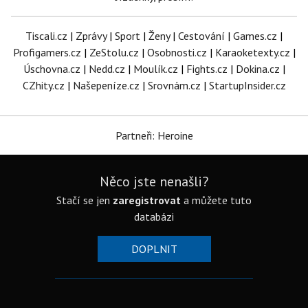
Tiscali.cz
|
Zprávy
|
Sport
|
Ženy
|
Cestování
|
Games.cz
|
Profigamers.cz
|
ZeStolu.cz
|
Osobnosti.cz
|
Karaoketexty.cz
|
Úschovna.cz
|
Nedd.cz
|
Moulík.cz
|
Fights.cz
|
Dokina.cz
|
CZhity.cz
|
Našepeníze.cz
|
Srovnám.cz
|
StartupInsider.cz
Partneři: Heroine
Něco jste nenašli?
Stačí se jen
zaregistrovat
a můžete tuto
databázi
DOPLNIT