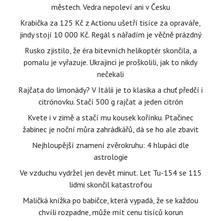
městech. Vedra nepoleví ani v Česku
Krabička za 125 Kč z Actionu ušetří tisíce za opraváře,
jindy stojí 10 000 Kč. Regál s nářadím je věčně prázdný
Rusko zjistilo, že éra bitevních helikoptér skončila, a
pomalu je vyřazuje. Ukrajinci je proškolili, jak to nikdy
nečekali
Rajčata do limonády? V Itálii je to klasika a chuť předčí i
citrónovku. Stačí 500 g rajčat a jeden citrón
Kvete i v zimě a stačí mu kousek kořínku. Ptačinec
žabinec je noční můra zahrádkářů, dá se ho ale zbavit
Nejhloupější znamení zvěrokruhu: 4 hlupáci dle
astrologie
Ve vzduchu vydržel jen devět minut. Let Tu-154 se 115
lidmi skončil katastrofou
Maličká knížka po babičce, která vypadá, že se každou
chvíli rozpadne, může mít cenu tisíců korun