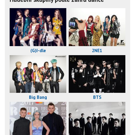
(G)I-dle
2NE1
Big Bang
BTS