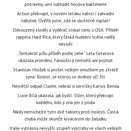
potraviny, umí nahradit hnojiva bakteriemi
Action překvapil, v novém letáku nabízí i zahradní
nábytek. Ověřili jsme, zda se skutečně vyplatí
Odsouzený zloděj a vyděrač získal cenu z OSA: Příběh
rappera Hard Rica, který česká hudební scéna raději
neslyší
„Tentokrát píšu příběh podle sebe." Lela Ceterová
ukázala proměnu, fanoušci ji nemohli ani poznat
Stanislav Hložek si prošel velkým smutkem po ztrátě
syna: Bolest, se kterou se dodnes učí žít
Největší odpad Clashe, nebral si servítky Karlos Benda
Lucie Bílá ukázala, jak bydlí: Dům, který překvapí
každého, kdo ji zná jen z pódia
Nikdy nemíchejte tyto dvě tablety proti bolesti. Častá
chyba může skončit krvácením do žaludku
Itálie vyhlásila nejvyšší stupeň výstrahy ve všech velkých