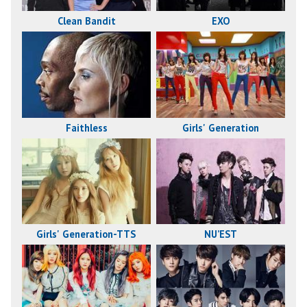
Clean Bandit
EXO
Faithless
Girls' Generation
Girls' Generation-TTS
NU’EST