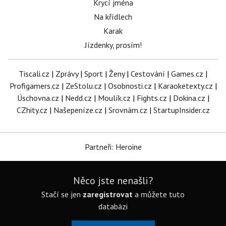
Krycí jména
Na křídlech
Karak
Jízdenky, prosím!
Tiscali.cz
|
Zprávy
|
Sport
|
Ženy
|
Cestování
|
Games.cz
|
Profigamers.cz
|
ZeStolu.cz
|
Osobnosti.cz
|
Karaoketexty.cz
|
Úschovna.cz
|
Nedd.cz
|
Moulík.cz
|
Fights.cz
|
Dokina.cz
|
CZhity.cz
|
Našepeníze.cz
|
Srovnám.cz
|
StartupInsider.cz
Partneři: Heroine
Něco jste nenašli?
Stačí se jen
zaregistrovat
a můžete tuto
databázi