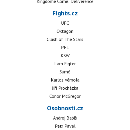
Kingdome Come: Deliverence
Fights.cz
UFC
Oktagon
Clash of The Stars
PFL
KSW
I am Figter
Sumó
Karlos Vémola
Jiří Procházka
Conor McGregor
Osobnosti.cz
Andrej Babiš
Petr Pavel