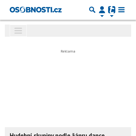
Hudební skupiny podle žánru dance