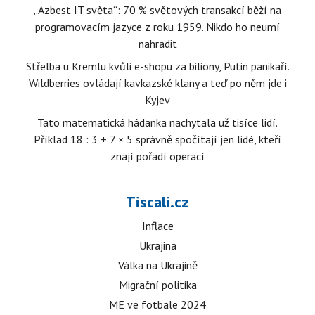
„Azbest IT světa“: 70 % světových transakcí běží na
programovacím jazyce z roku 1959. Nikdo ho neumí
nahradit
Střelba u Kremlu kvůli e-shopu za biliony, Putin panikaří.
Wildberries ovládají kavkazské klany a teď po něm jde i
Kyjev
Tato matematická hádanka nachytala už tisíce lidí.
Příklad 18 : 3 + 7 × 5 správně spočítají jen lidé, kteří
znají pořadí operací
Tiscali.cz
Inflace
Ukrajina
Válka na Ukrajině
Migrační politika
ME ve fotbale 2024